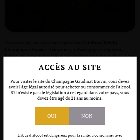
You can come and taste the wines of the
Gaudinat-Boivin
Champagne House
at the
winery
in
Festigny
, near
Epernay
.
Before you come and see us, please contact us to ensure that we can
welcome you in the best possible conditions.
ACCÈS AU SITE
We don’t offer group tastings yet, but if you need to organize one,
don’t hesitate to contact us.
Pour visiter le site du Champagne Gaudinat Boivin, vous devez
avoir l'âge légal autorisé pour acheter ou consommer de l'alcool.
S'il n'existe pas de législation à cet égard dans votre pays, vous
devez être âgé de 21 ans au moins.
OUI
NON
L'abus d'alcool est dangereux pour la santé. à consommer avec