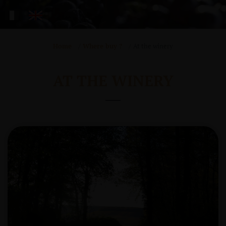
Home
Where buy ?
At the winery
AT THE WINERY